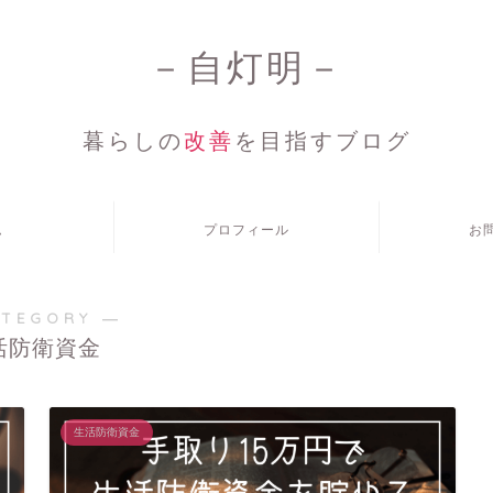
－自灯明－
暮らしの
改善
を目指すブログ
ム
プロフィール
お
ATEGORY ―
活防衛資金
生活防衛資金