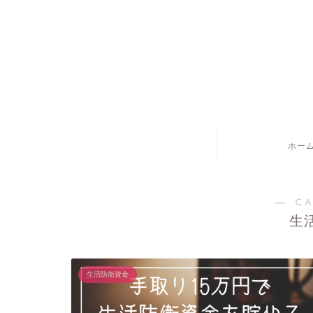
ホー
― C
生
生活防衛資金