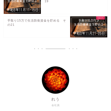
19
手取り15万で生活防衛資金を貯める そ
の21
れう
会社員