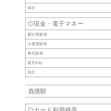
合計
◎現金・電子マネー
家計用財布
小遣用財布
車代財布
楽天Edy
合計
負債額
◎カード利用残高