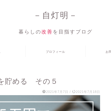
－自灯明－
暮らしの
改善
を目指すブログ
ム
プロフィール
お
金を貯める その５
2021年7月7日
/
2021年7月18日