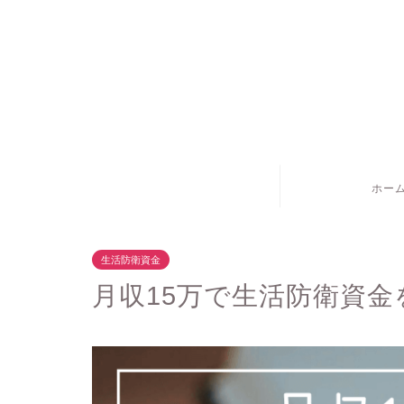
ホー
生活防衛資金
月収15万で生活防衛資