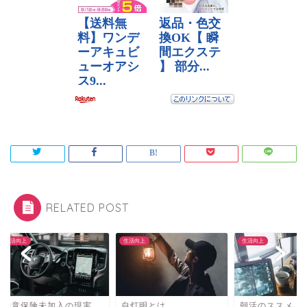
RELATED POST
向上
生活向上
生活向上
意保険未加入の現実
自灯明とは
朝活のススメ